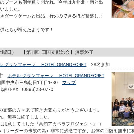
のブースも例年通り開かれ、今年は九州北・南と出
いました。
きダーツゲームと出品、行列のできるほど繁盛しま
供たちが増えたようです！
（土曜日） 【第11回 四国支部総会】無事終了
 グランフォーレ HOTEL GRANDFORET
28名参加
央市
ホテル グランフォーレ HOTEL GRANDFORET
県四国中央市三島朝日1丁目1-30
マップ
代表) FAX : (0896)23-0770
の支部の方々来て頂き大変ありがとうございます。
れ、無事に終了しました。
に用意してました『高知アカペラプロジェクト』コ
※（リーダーの事故の為）非常に残念ですが、お体の回復を無事に