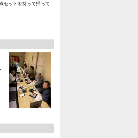
煮セットを持って帰って
や
き
に