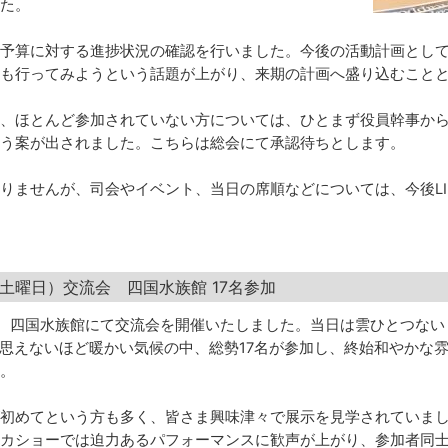
た。
予算に対する進捗状況の確認を行いました。今後の活動計画とし
も行ってみようという話題が上がり、来期の計画へ盛り込むこと
、ほとんど参加されていない方については、ひとまず役員幹事か
う案が出されました。こちらは総会にて承認待ちとします。
りませんが、司会やイベント、当日の席順などについては、今後LI
日（土曜日）交流会 四国水族館 17名参加
土）、四国水族館にて交流会を開催いたしました。当日は雲ひとつない
は思えないほど暖かい気候の中、総勢17名が参加し、終始和やかな
。
初めてという方も多く、皆さま興味津々で展示を見学されていま
カショーでは迫力あるパフォーマンスに歓声が上がり、参加者同