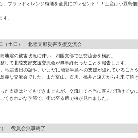
ら、ブラッドオレンジ梅酒を全員にプレゼント！！土産は小豆島佃
ます。
07日（土日） 北陸支部災害支援交流会
登半島地震の被害状況に伴い、四国支部では交流会を検討。
整して北陸支部支援交流会が無事終わったことを報告します。
で、地震当日の話や、いまだに能登半島への支援が遅れていること
意義な交流会でした。また富山、石川、福井と遠方からも来て頂
った支援はとてもできませんが、交流して本当に喜んで頂けてな
ごくきれいな季節で、街の至る所で桜が見れました。
（土） 役員会無事終了