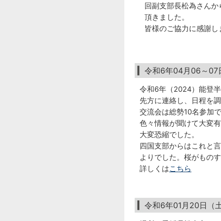
回副支部長松為さんか
頂きました。
皆様のご協力に感謝し
令和6年04月06～
令和6年（2024）能
先方に連絡し、日程を調
交流会は総勢10名参加
色々情報が聞けて大変有
大変恐縮でした。
四国支部からはこれと言
よりでした。桜がものす
詳しくは
こちら
令和6年01月20日