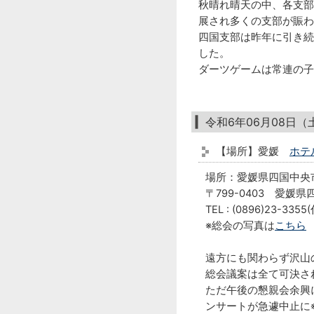
秋晴れ晴天の中、各支部
展され多くの支部が賑わ
四国支部は昨年に引き続
した。
ダーツゲームは常連の子
令和6年06月08日
【場所】愛媛
ホテル
場所：愛媛県四国中
〒799-0403 愛媛
TEL : (0896)23-3355(
※総会の写真は
こちら
遠方にも関わらず沢山
総会議案は全て可決さ
ただ午後の懇親会余興
ンサートが急遽中止に